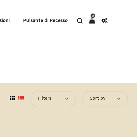
0
zioni
Pulsante di Recesso
Filters
Sort by