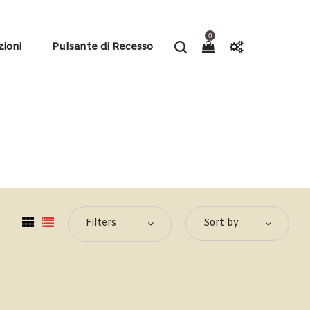
0
zioni
Pulsante di Recesso
Filters
Sort by