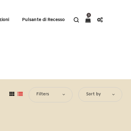
0
zioni
Pulsante di Recesso
Filters
Sort by