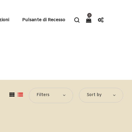
0
zioni
Pulsante di Recesso
Filters
Sort by