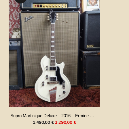
Supro Martinique Deluxe – 2016 – Ermine White
Il
Il
1.490,00
€
1.290,00
€
prezzo
prezzo