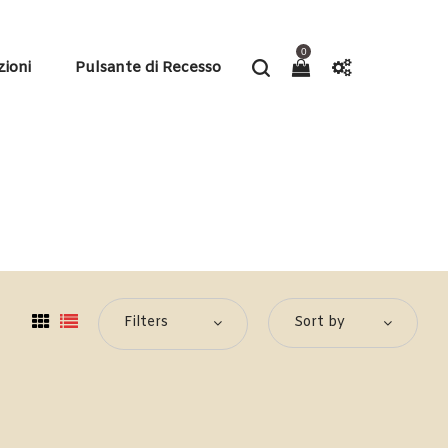
0
zioni
Pulsante di Recesso
Filters
Sort by